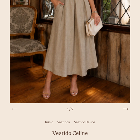
1
/
2
Início
.
Vestidos
.
Vestido Celine
Vestido Celine