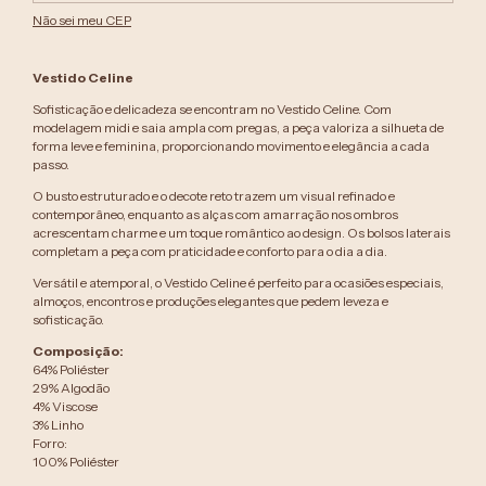
Não sei meu CEP
Vestido Celine
Sofisticação e delicadeza se encontram no Vestido Celine. Com
modelagem midi e saia ampla com pregas, a peça valoriza a silhueta de
forma leve e feminina, proporcionando movimento e elegância a cada
passo.
O busto estruturado e o decote reto trazem um visual refinado e
contemporâneo, enquanto as alças com amarração nos ombros
acrescentam charme e um toque romântico ao design. Os bolsos laterais
completam a peça com praticidade e conforto para o dia a dia.
Versátil e atemporal, o Vestido Celine é perfeito para ocasiões especiais,
almoços, encontros e produções elegantes que pedem leveza e
sofisticação.
Composição:
64% Poliéster
29% Algodão
4% Viscose
3% Linho
Forro:
100% Poliéster