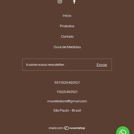
Início
Produtos
Contato
Guia de Medidas
5511925493121
11925493121
mavelestore@gmail.com
São Paulo - Brasil