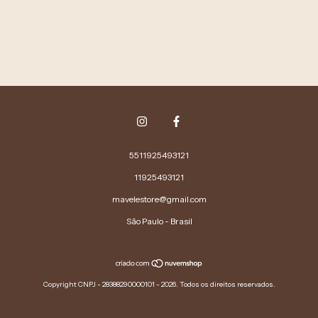
5511925493121
11925493121
mavelestore@gmail.com
São Paulo - Brasil
Copyright CNPJ - 28388290000101 - 2026. Todos os direitos reservados.