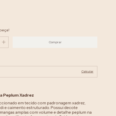
 peça!
Alterar CEP
P:
Calcular
la Peplum Xadrez
ccionado em tecido com padronagem xadrez,
i e caimento estruturado. Possui decote
 mangas amplas com volume e detalhe peplum na