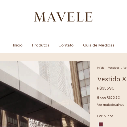
Início
Produtos
Contato
Guia de Medidas
Início
.
Vestidos
.
Ve
Vestido X
R$335,90
8
x de
R$50,90
Ver mais detalhes
Cor:
Vinho