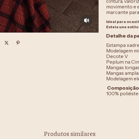
cintura, valori
movimento e el
marcante para 
Ideal para ocasi
Estela une estil
Detalhe da p
Estampa xadre
Modelagem mi
Decote V
Peplum na Cin
Mangas longa
Mangas ampla
Modelagem ele
Composição
100% poliéste
Produtos similares