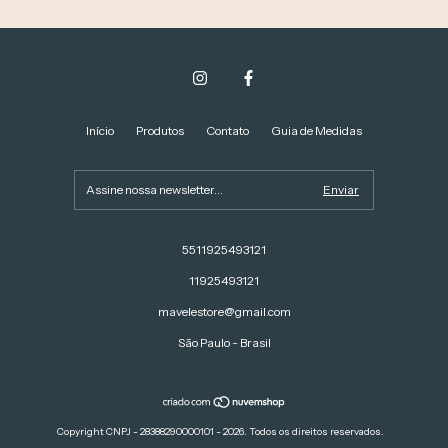
Início
Produtos
Contato
Guia de Medidas
5511925493121
11925493121
mavelestore@gmail.com
São Paulo - Brasil
Copyright CNPJ - 28388290000101 - 2026. Todos os direitos reservados.