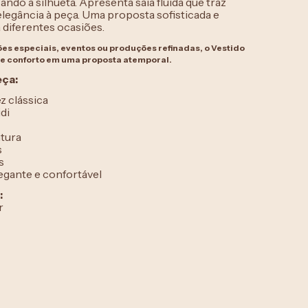
zando a silhueta. Apresenta saia fluida que traz
egância à peça. Uma proposta sofisticada e
diferentes ocasiões.
ões especiais, eventos ou produções refinadas, o Vestido
o e conforto em uma proposta atemporal.
eça:
z clássica
di
tura
s
s
gante e confortável
:
r