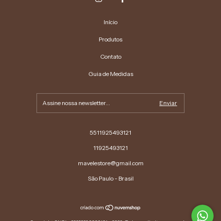
Início
Produtos
Contato
Guia de Medidas
5511925493121
11925493121
mavelestore@gmail.com
São Paulo - Brasil